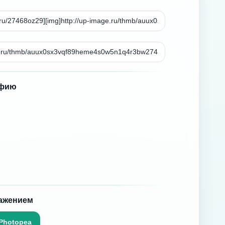
афию
ражением
Photopea