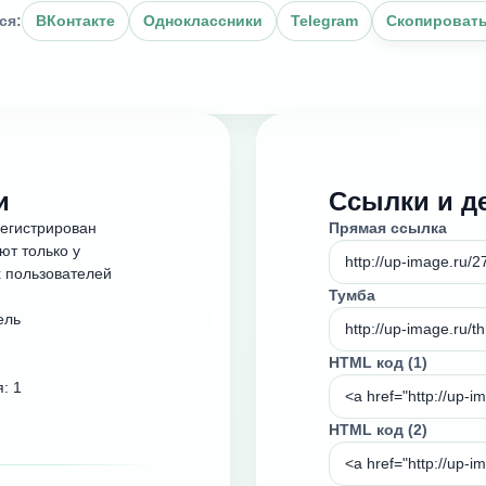
ся:
ВКонтакте
Одноклассники
Telegram
Скопировать
и
Ссылки и д
регистрирован
Прямая ссылка
ют только у
 пользователей
Тумба
ель
HTML код (1)
я: 1
HTML код (2)