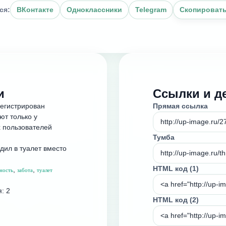
ся:
ВКонтакте
Одноклассники
Telegram
Скопировать
и
Ссылки и д
регистрирован
Прямая ссылка
ют только у
 пользователей
Тумба
дил в туалет вместо
HTML код (1)
,
,
ность
забота
туалет
я: 2
HTML код (2)