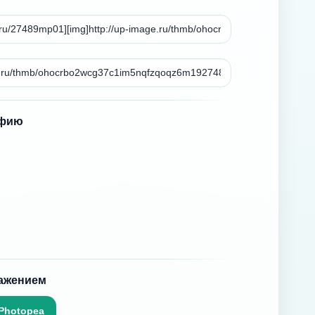
афию
ражением
Photopea