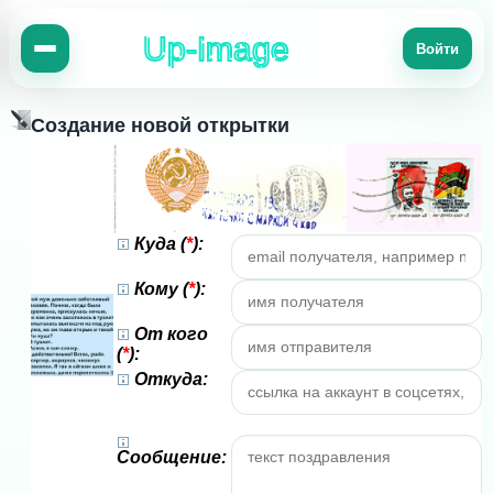
Up-Image
Войти
Создание новой открытки
Куда (
*
):
Кому (
*
):
От кого
(
*
):
Откуда:
Сообщение: