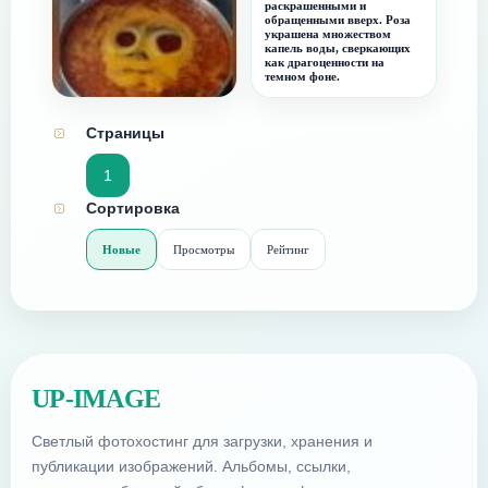
раскрашенными и
обращенными вверх. Роза
украшена множеством
капель воды, сверкающих
как драгоценности на
темном фоне.
Наташа, твой борщ на меня
смотрит!
Страницы
1
Сортировка
Новые
Просмотры
Рейтинг
UP-IMAGE
Светлый фотохостинг для загрузки, хранения и
публикации изображений. Альбомы, ссылки,