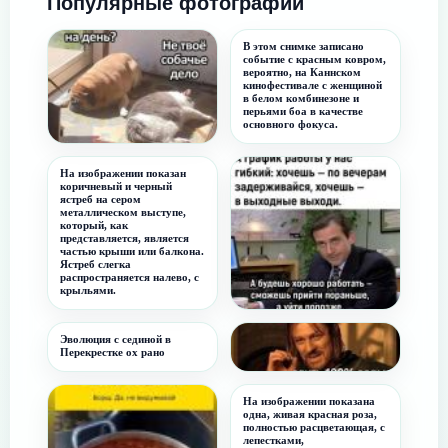
Популярные фотографии
В этом снимке записано
событие с красным ковром,
вероятно, на Каннском
кинофестивале с женщиной
в белом комбинезоне и
перьями боа в качестве
основного фокуса.
Не твое собачье дело
На изображении показан
коричневый и черный
ястреб на сером
металлическом выступе,
который, как
представляется, является
частью крыши или балкона.
Ястреб слегка
распространяется налево, с
крыльями.
Гибкий график
Эволюция с сединой в
Перекрестке ох рано
нельзя просто так взять и...
На изображении показана
одна, живая красная роза,
полностью расцветающая, с
лепестками,