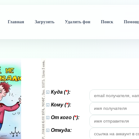
Главная
Загрузить
Удалить фон
Поиск
Помощ
Куда (
*
):
Кому (
*
):
От кого (
*
):
Откуда: