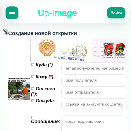
Up-Image
Войти
Создание новой открытки
Куда (
*
):
Кому (
*
):
От кого
(
*
):
Откуда:
Сообщение: