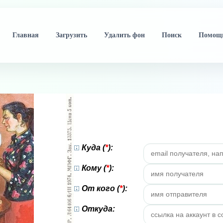
Главная
Загрузить
Удалить фон
Поиск
Помощ
Куда (
*
):
Кому (
*
):
От кого (
*
):
Откуда: