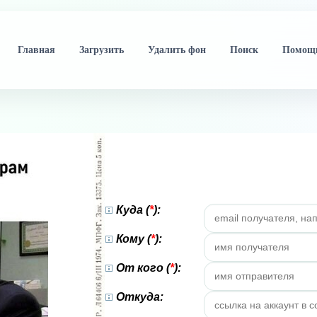
Главная
Загрузить
Удалить фон
Поиск
Помощ
Куда (
*
):
Кому (
*
):
От кого (
*
):
Откуда: