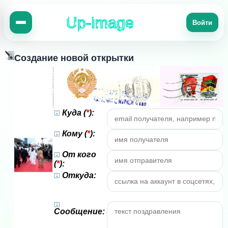
Up-Image
Войти
Создание новой открытки
Куда (
*
):
Кому (
*
):
От кого
(
*
):
Откуда:
Сообщение: