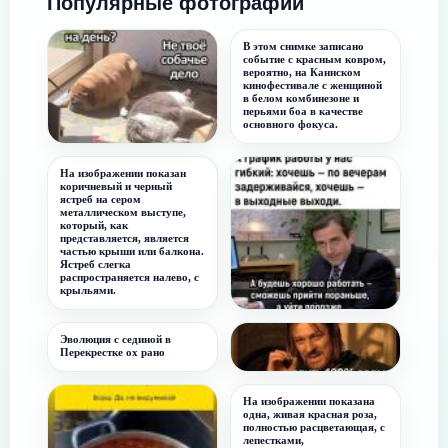
Популярные фотографии
В этом снимке записано
событие с красным ковром,
вероятно, на Каннском
кинофестивале с женщиной
в белом комбинезоне и
перьями боа в качестве
основного фокуса.
Не твое собачье дело
На изображении показан
коричневый и черный
ястреб на сером
металлическом выступе,
который, как
представляется, является
частью крыши или балкона.
Ястреб слегка
распространяется налево, с
крыльями.
Гибкий график
Эволюция с сединой в
Перекрестке ох рано
нельзя просто так взять и...
На изображении показана
одна, живая красная роза,
полностью расцветающая, с
лепестками,