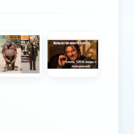
олюция с сединой в
нельзя просто так взять и...
рекрестке ох рано