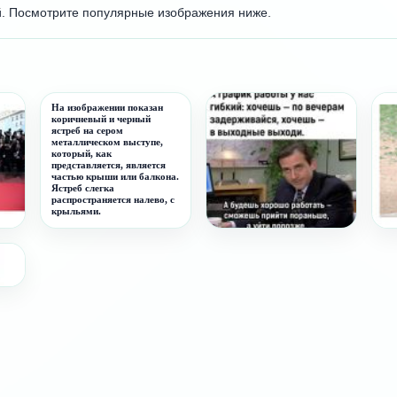
й. Посмотрите популярные изображения ниже.
На изображении показан
коричневый и черный
ястреб на сером
металлическом выступе,
который, как
представляется, является
частью крыши или балкона.
Ястреб слегка
распространяется налево, с
крыльями.
Гибкий график
Эв
ом,
Пе
ой