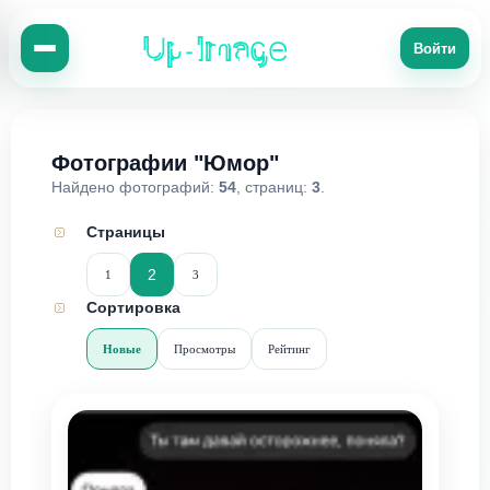
Up-Image
Войти
Фотографии "Юмор"
Найдено фотографий:
54
, страниц:
3
.
Страницы
2
1
3
Сортировка
Новые
Просмотры
Рейтинг