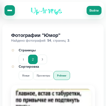
Up-Image
Войти
Фотографии "Юмор"
Найдено фотографий:
54
, страниц:
3
.
Страницы
2
1
3
Сортировка
Новые
Просмотры
Рейтинг